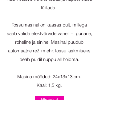
lülitada.
Tossumasinal on kaasas pult, millega
saab valida efektvärvide vahel – punane,
roheline ja sinine. Masinal puudub
automaatne režiim ehk tossu laskmiseks
peab puldil nuppu all hoidma.
Masina mõõdud: 24x13x13 cm.
Kaal: 1,5 kg.
Hinnakiri
Sära