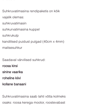
Suhkruvatimasina rendipaketis on kõik
vajalik olemas:
suhkruvatimasin
suhkurvatimasina kuppel
suhkrukulp
kandilised puidust pulgad (40cm x 4mm)
maitsesuhkur
Saadaval värvilised suhkrud:
roosa kirsi
sinine vaarika
roheline kiivi
kollane banaani
Suhkruvatimasina saab lahti võtta kolmeks
osaks: roosa kerega mootor, roostevabast