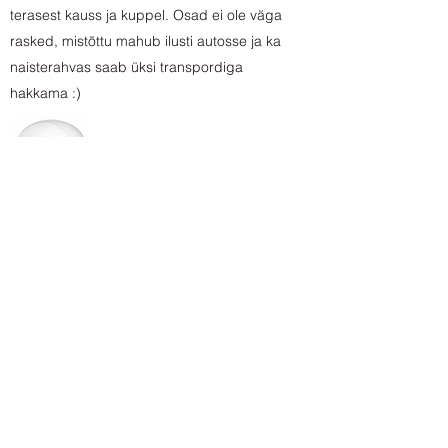
terasest kauss ja kuppel. Osad ei ole väga
rasked, mistõttu mahub ilusti autosse ja ka
naisterahvas saab üksi transpordiga
hakkama :)
Hinnakiri
Sära
LapseSära OÜ
Registrikood:
14239578
info@sära.ee