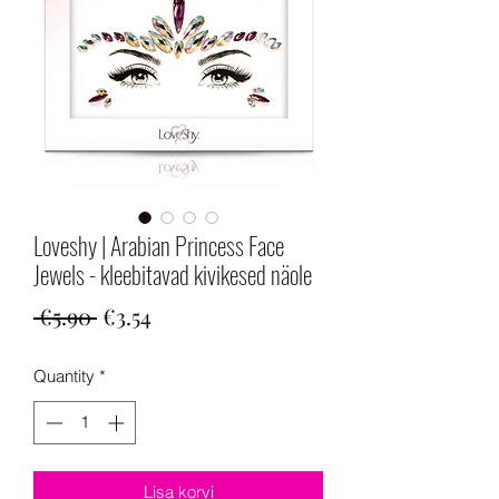
Loveshy | Arabian Princess Face
Jewels - kleebitavad kivikesed näole
Regular
Sale
 €5.90 
€3.54
Price
Price
Quantity
*
Lisa korvi