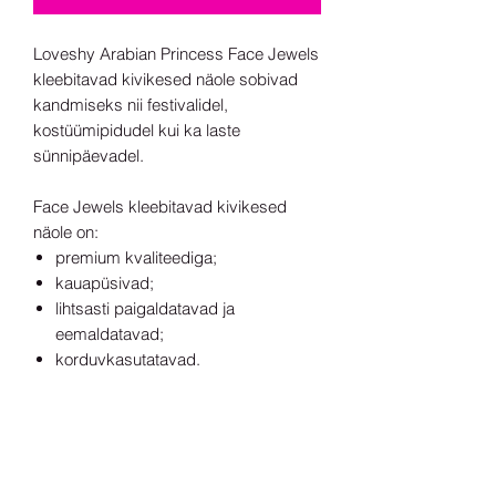
Loveshy Arabian Princess Face Jewels
kleebitavad kivikesed näole sobivad
kandmiseks nii festivalidel,
kostüümipidudel kui ka laste
sünnipäevadel.
Face Jewels kleebitavad kivikesed
näole on:
premium kvaliteediga;
kauapüsivad;
lihtsasti paigaldatavad ja
eemaldatavad;
korduvkasutatavad.
Kasutamine
Enne kivikeste paigaldamist näonahale