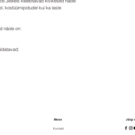
ce Jewels kleebitavad kivikesed näole
el, kostüümipidudel kui ka laste
Eemalda disain
läbip
ettevaatlikult
mööd
soovitud kohale
ja
s
meigi ja
glittergeeli v
d näole on:
Kivikeste korduvka
liimijääkidest ja p
aldatavad;
liimi.
Meist
Jälgi
Kontakt