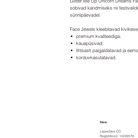
Glitter Me Up Unicorn Dreams Fa
sobivad kandmiseks nii festivalid
sünnipäevadel.
Face Jewels kleebitavad kivikese
premium kvaliteediga;
kauapüsivad;
lihtsasti paigaldatavad ja eem
korduvkasutatavad.
Sära
LapseSära OÜ
Registrikood: 14239578