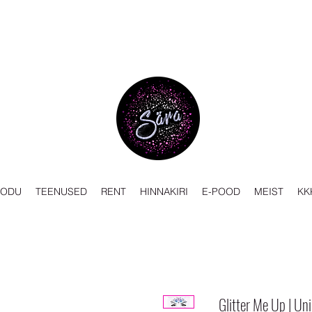
KODU
TEENUSED
RENT
HINNAKIRI
E-POOD
MEIST
KK
Glitter Me Up | Un