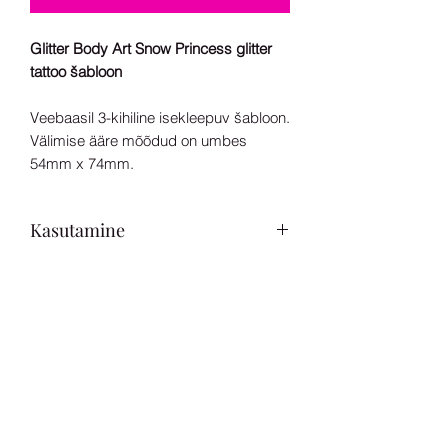
Glitter Body Art Snow Princess glitter
tattoo šabloon
Veebaasil 3-kihiline isekleepuv šabloon.
Välimise ääre mõõdud on umbes
54mm x 74mm.
Kasutamine
Loodud kasutamiseks koos kehaliimi ja
kosmeetilise glitteriga.
Sobib kasutamiseks alates 3.
eluaastast.
Sära