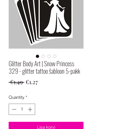
Glitter Body Art | Snow Princess
329 - glitter tattoo šabloon 5-pakk
Regular
Sale
 €1.49 
€1.27
Price
Price
Quantity
*
Lisa korvi