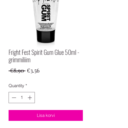
Fright Fest Spirit Gum Glue 50ml -
grimmiliim
Regular
Sale
 €8.90 
€3.56
Price
Price
Quantity
*
Lisa korvi