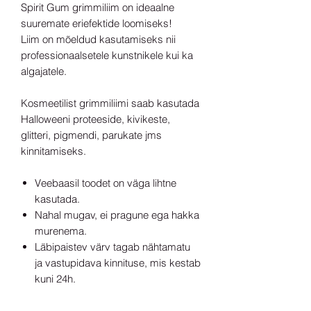
Spirit Gum grimmiliim on ideaalne
suuremate eriefektide loomiseks!
Liim on mõeldud kasutamiseks nii
professionaalsetele kunstnikele kui ka
algajatele.
Kosmeetilist grimmiliimi saab kasutada
Halloweeni proteeside, kivikeste,
glitteri, pigmendi, parukate jms
kinnitamiseks.
Veebaasil toodet on väga lihtne
kasutada.
Nahal mugav, ei pragune ega hakka
murenema.
Läbipaistev värv tagab nähtamatu
ja vastupidava kinnituse, mis kestab
kuni 24h.