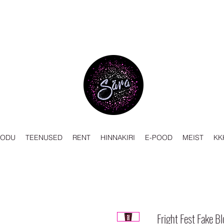
KODU
TEENUSED
RENT
HINNAKIRI
E-POOD
MEIST
KK
Fright Fest Fake B