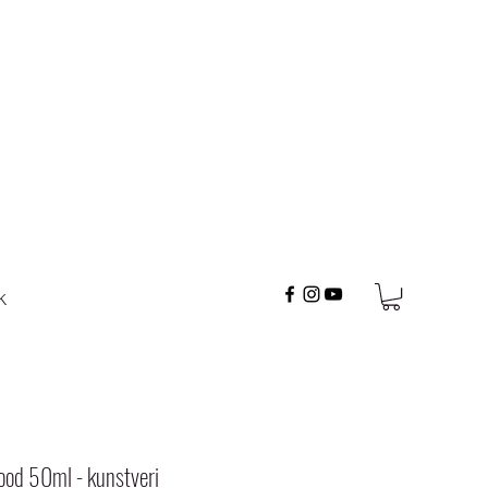
K
lood 50ml - kunstveri