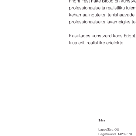
Fright Fest Fake Blood on kunstver
professionaalse ja realistliku tul
kehamaalinguteks, tehishaavade 
professionaalseks lavameigiks tea
Kasutades kunstverd koos
Fright
luua eriti realistlike eriefekte.
Sära
LapseSära OÜ
Registrikood: 14239578