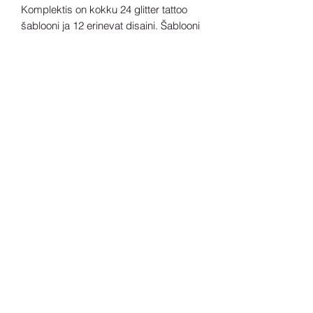
Komplektis on kokku 24 glitter tattoo
šablooni ja 12 erinevat disaini. Šablooni
mõõdud: 70mm x 40mm.
Valmistatud Suurbritannias
Sära
LapseSära OÜ
Registrikood:
14239578
info@sära.ee
Meist
Kontakt
Sära tegutseb Tallinnas!
KKK
Müügitingimused