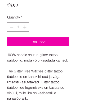
Price
€5.90
Quantity
*
Lisa korvi
100% nahale ohutud glitter tattoo
šabloonid, mida võib kasutada ka näol.
The Glitter Tree Witches glitter tattoo
šabloonid on kahekihilised ja väga
lihtsasti kasutatavad. Glitter tattoo
šabloonide tegemiseks on kasutatud
vinüüli, mille liim on veebaasil ja
nahasõbralik.