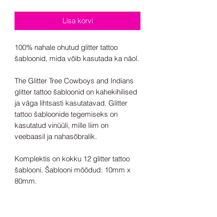
Lisa korvi
100% nahale ohutud glitter tattoo
šabloonid, mida võib kasutada ka näol.
The Glitter Tree Cowboys and Indians
glitter tattoo šabloonid on kahekihilised
ja väga lihtsasti kasutatavad. Glitter
tattoo šabloonide tegemiseks on
kasutatud vinüüli, mille liim on
veebaasil ja nahasõbralik.
Komplektis on kokku 12 glitter tattoo
šablooni. Šablooni mõõdud: 10mm x
80mm.
Valmistatud Suurbritannias