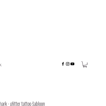
K
hark - glitter tattoo šabloon