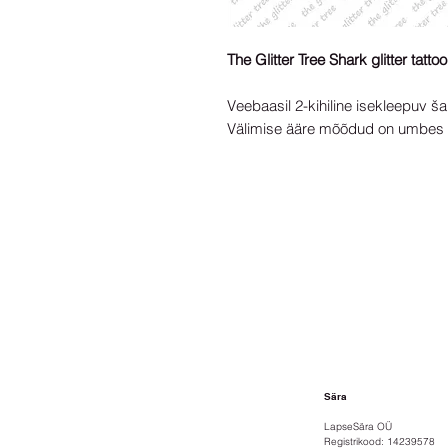
The Glitter Tree Shark glitter tatto
Veebaasil 2-kihiline isekleepuv ša
Välimise ääre mõõdud on umbe
Sära
LapseSära OÜ
Registrikood: 14239578