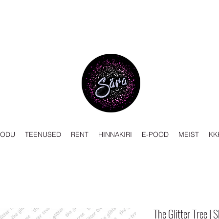
KODU
TEENUSED
RENT
HINNAKIRI
E-POOD
MEIST
KK
The Glitter Tree | S