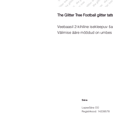
The Glitter Tree Football glitter ta
Veebaasil 2-kihiline isekleepuv ša
Välimise ääre mõõdud on umbe
Sära
LapseSära OÜ
Registrikood: 14239578