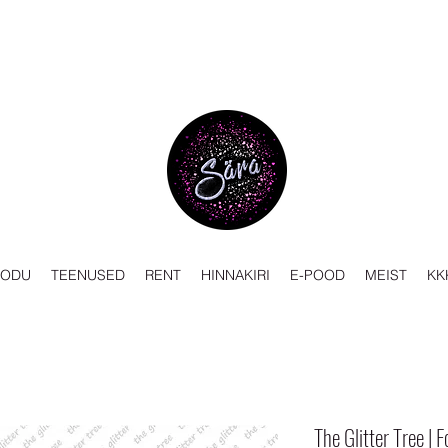
KODU
TEENUSED
RENT
HINNAKIRI
E-POOD
MEIST
KK
The Glitter Tree | F