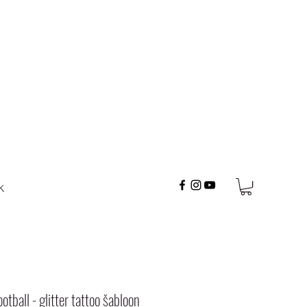
K
ootball - glitter tattoo šabloon