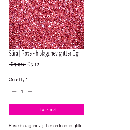
Sära | Rose - biolagunev glitter 5g
Regular
Sale
 €3.90 
€3.12
Price
Price
Quantity
*
Lisa korvi
Rose biolagunev glitter on loodud glitter