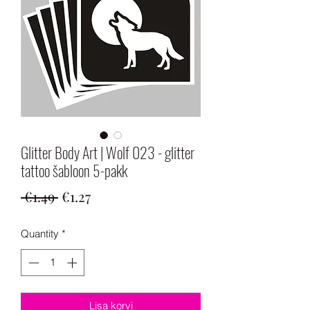
Glitter Body Art | Wolf 023 - glitter
tattoo šabloon 5-pakk
Regular
Sale
 €1.49 
€1.27
Price
Price
Quantity
*
Lisa korvi