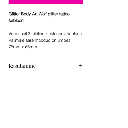
Glitter Body Art Wolf glitter tattoo
šabloon
Veebaasil 3-kihiline isekleepuv šabloon.
Välimise ääre mõõdud on umbes
75mm x 66mm.
Kasutamine
Loodud kasutamiseks koos kehaliimi ja
kosmeetilise glitteriga.
Sobib kasutamiseks alates 3.
eluaastast.
Sära