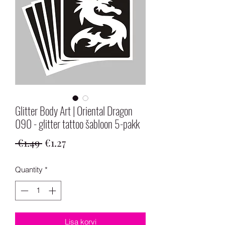
Glitter Body Art | Oriental Dragon
090 - glitter tattoo šabloon 5-pakk
Regular
Sale
 €1.49 
€1.27
Price
Price
Quantity
*
Lisa korvi