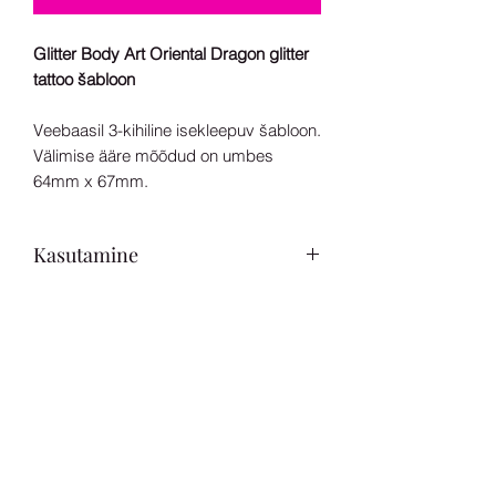
Glitter Body Art Oriental Dragon glitter
tattoo šabloon
Veebaasil 3-kihiline isekleepuv šabloon.
Välimise ääre mõõdud on umbes
64mm x 67mm.
Kasutamine
Loodud kasutamiseks koos kehaliimi ja
kosmeetilise glitteriga.
Sobib kasutamiseks alates 3.
eluaastast.
Sära