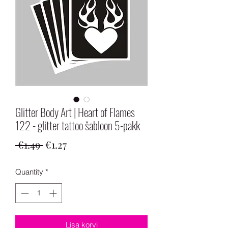
Glitter Body Art | Heart of Flames
122 - glitter tattoo šabloon 5-pakk
Regular
Sale
 €1.49 
€1.27
Price
Price
Quantity
*
Lisa korvi