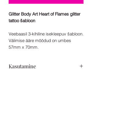
Glitter Body Art Heart of Flames glitter
tattoo šabloon
Veebaasil 3-kihiline isekleepuv šabloon.
Välimise ääre mõõdud on umbes
57mm x 70mm.
Kasutamine
Loodud kasutamiseks koos kehaliimi ja
kosmeetilise glitteriga.
Sobib kasutamiseks alates 3.
eluaastast.
Sära